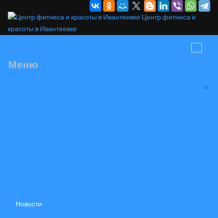
Центр фитнеса и
красоты в Ивантеевке
Меню
×
Главная
О Нас
Фитнес клуб
Салон красоты
Расписание
Новости